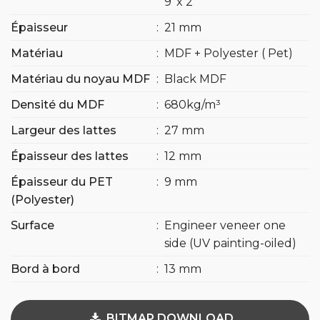
9′ x 2′
Épaisseur
:
21 mm
Matériau
:
MDF + Polyester ( Pet)
Matériau du noyau MDF
:
Black MDF
Densité du MDF
:
680kg/m³
Largeur des lattes
:
27 mm
Épaisseur des lattes
:
12 mm
Épaisseur du PET
:
9 mm
(Polyester)
Surface
:
Engineer veneer one
side (UV painting-oiled)
Bord à bord
:
13 mm
BITMAP DOWNLOAD