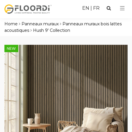
EN
|
FR
Home
Panneaux muraux
Panneaux muraux bois lattes
acoustiques
Hush 9' Collection
NEW