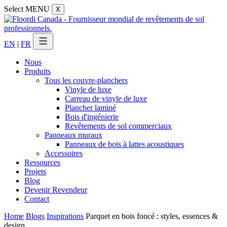
Select MENU
X
EN
|
FR
Nous
Produits
Tous les couvre-planchers
Vinyle de luxe
Carreau de vinyle de luxe
Plancher laminé
Bois d'ingénierie
Revêtements de sol commerciaux
Panneaux muraux
Panneaux de bois à lattes acoustiques
Accessoires
Ressources
Projets
Blog
Devenir Revendeur
Contact
Home
Blogs
Inspirations
Parquet en bois foncé : styles, essences &
design