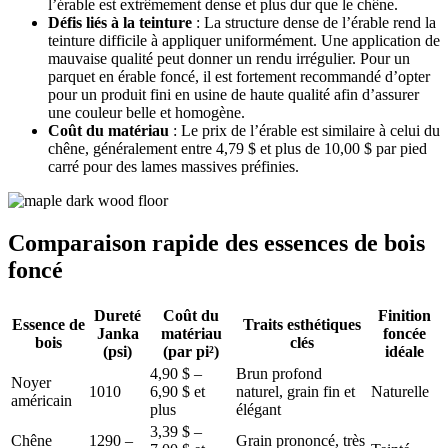
l’érable est extrêmement dense et plus dur que le chêne.
Défis liés à la teinture
: La structure dense de l’érable rend la
teinture difficile à appliquer uniformément. Une application de
mauvaise qualité peut donner un rendu irrégulier. Pour un
parquet en érable foncé, il est fortement recommandé d’opter
pour un produit fini en usine de haute qualité afin d’assurer
une couleur belle et homogène.
Coût du matériau
: Le prix de l’érable est similaire à celui du
chêne, généralement entre 4,79 $ et plus de 10,00 $ par pied
carré pour des lames massives préfinies.
Comparaison rapide des essences de bois
foncé
Dureté
Coût du
Finition
Essence de
Traits esthétiques
Janka
matériau
foncée
bois
clés
(psi)
(par pi²)
idéale
4,90 $ –
Brun profond
Noyer
1010
6,90 $ et
naturel, grain fin et
Naturelle
américain
plus
élégant
3,39 $ –
Chêne
1290 –
Grain prononcé, très