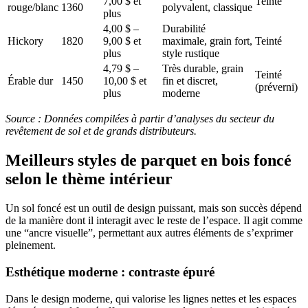
7,00 $ et
Teinté
rouge/blanc
1360
polyvalent, classique
plus
4,00 $ –
Durabilité
Hickory
1820
9,00 $ et
maximale, grain fort,
Teinté
plus
style rustique
4,79 $ –
Très durable, grain
Teinté
Érable dur
1450
10,00 $ et
fin et discret,
(préverni)
plus
moderne
Source : Données compilées à partir d’analyses du secteur du
revêtement de sol et de grands distributeurs.
Meilleurs styles de parquet en bois foncé
selon le thème intérieur
Un sol foncé est un outil de design puissant, mais son succès dépend
de la manière dont il interagit avec le reste de l’espace. Il agit comme
une “ancre visuelle”, permettant aux autres éléments de s’exprimer
pleinement.
Esthétique moderne : contraste épuré
Dans le design moderne, qui valorise les lignes nettes et les espaces