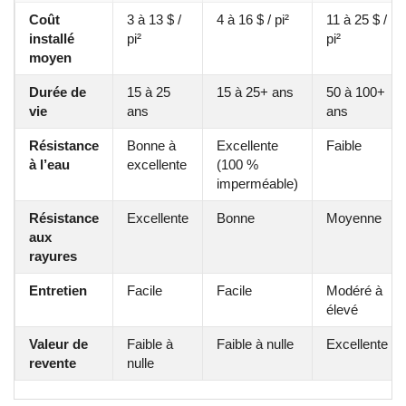
Coût
3 à 13 $ /
4 à 16 $ / pi²
11 à 25 $ /
installé
pi²
pi²
moyen
Durée de
15 à 25
15 à 25+ ans
50 à 100+
vie
ans
ans
Résistance
Bonne à
Excellente
Faible
à l’eau
excellente
(100 %
imperméable)
Résistance
Excellente
Bonne
Moyenne
aux
rayures
Entretien
Facile
Facile
Modéré à
élevé
Valeur de
Faible à
Faible à nulle
Excellente
revente
nulle