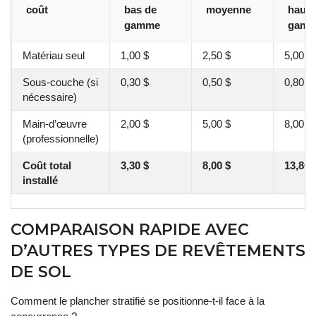
coût
bas de
moyenne
haut 
gamme
gam
Matériau seul
1,00 $
2,50 $
5,00 $
Sous-couche (si
0,30 $
0,50 $
0,80 $
nécessaire)
Main-d’œuvre
2,00 $
5,00 $
8,00 $
(professionnelle)
Coût total
3,30 $
8,00 $
13,80 
installé
COMPARAISON RAPIDE AVEC
D’AUTRES TYPES DE REVÊTEMENTS
DE SOL
Comment le plancher stratifié se positionne-t-il face à la