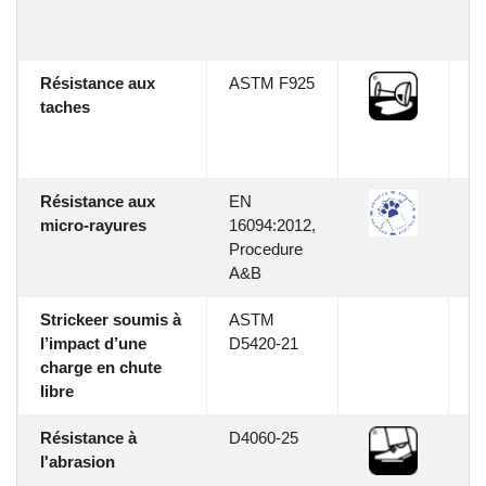
Tr
k
Résistance aux
ASTM F925
No
taches
di
su
de
Résistance aux
EN
M
micro-rayures
16094:2012,
Procedure
A&B
Strickeer soumis à
ASTM
8.
l’impact d’une
D5420-21
charge en chute
libre
Résistance à
D4060-25
4
l'abrasion