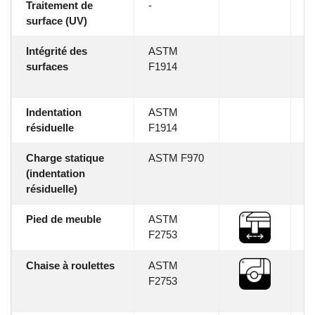
Traitement de
-
2
surface (UV)
u
Intégrité des
ASTM
No
surfaces
F1914
ch
mi
Indentation
ASTM
0
résiduelle
F1914
Charge statique
ASTM F970
0
(indentation
résiduelle)
Pied de meuble
ASTM
N
F2753
Chaise à roulettes
ASTM
N
F2753
af
c