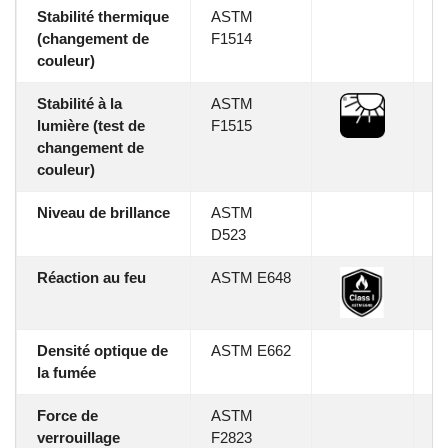
Stabilité thermique
ASTM
-
(changement de
F1514
couleur)
Stabilité à la
ASTM
∆E
lumière (test de
F1515
changement de
couleur)
Niveau de brillance
ASTM
Ul
D523
G
Réaction au feu
ASTM E648
Cl
W
Densité optique de
ASTM E662
N
la fumée
Force de
ASTM
Lo
verrouillage
F2823
3