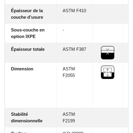
Épaisseur de la
ASTM F410
20
couche d'usure
0
Sous-couche en
-
1
option IXPE
I
Épaisseur totale
ASTM F387
8
-
Dimension
ASTM
60
F2055
1
2
5′
Le
Wi
Stabilité
ASTM
0
dimensionnelle
F2199