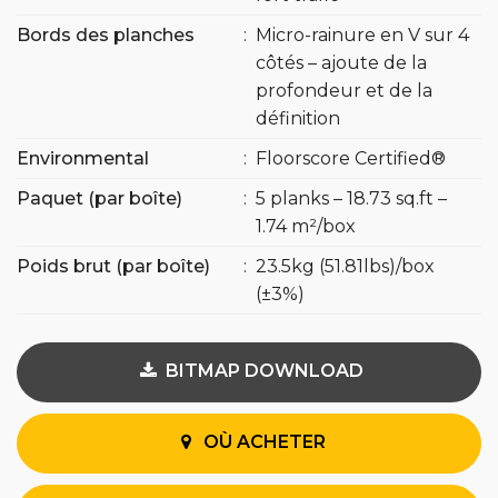
Bords des planches
:
Micro-rainure en V sur 4
côtés – ajoute de la
profondeur et de la
définition
Environmental
:
Floorscore Certified®
Paquet (par boîte)
:
5 planks – 18.73 sq.ft –
1.74 m²/box
Poids brut (par boîte)
:
23.5kg (51.81lbs)/box
(±3%)
BITMAP DOWNLOAD
OÙ ACHETER