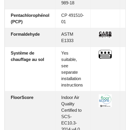
989-18
Pentachlorophénol
CP 491510-
PC
(PCP)
01
p
Formaldehyde
ASTM
C
E1333
Système de
Yes
M
chauffage au sol
suitable,
see
separate
installation
instructions
FloorScore
Indoor Air
co
Quality
Certified to
SCS-
EC10.3-
2014 v4.0