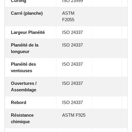
Curling
ISO 23999
0
Carré (planche)
ASTM
0
F2055
Largeur Planéité
ISO 24337
f
Planéité de la
ISO 24337
fl
longueur
Planéité des
ISO 24337
0
ventouses
Ouvertures /
ISO 24337
0
Assemblage
Rebord
ISO 24337
0
Résistance
ASTM F925
No
chimique