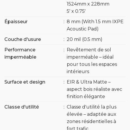
1524mm x 228mm
5′ x 0.75′
Épaisseur
:
8 mm (With 1.5 mm IXPE
Acoustic Pad)
Couche d'usure
:
20 mil (0.5 mm)
Performance
:
Revêtement de sol
imperméable
imperméable – idéal
pour tous les espaces
intérieurs
Surface et design
:
EIR & Ultra Matte –
aspect bois réaliste avec
finition élégante
Classe d'utilité
:
Classe d'utilité la plus
élevée – adaptée aux
zones résidentielles à
fort trafic