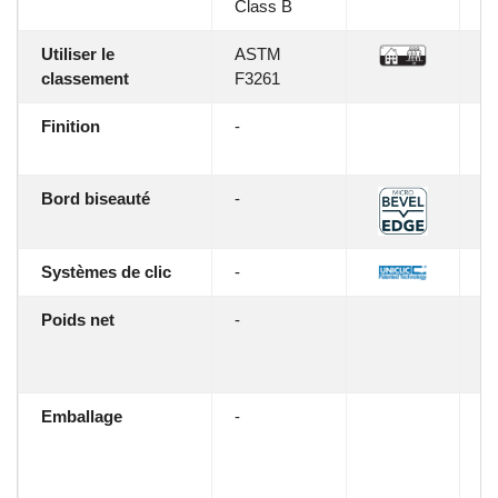
Class B
Utiliser le
ASTM
C
classement
F3261
Finition
-
E
Re
Bord biseauté
-
Ye
Systèmes de clic
-
Un
Poids net
-
4
5 
2
Emballage
-
1
42
bo
1