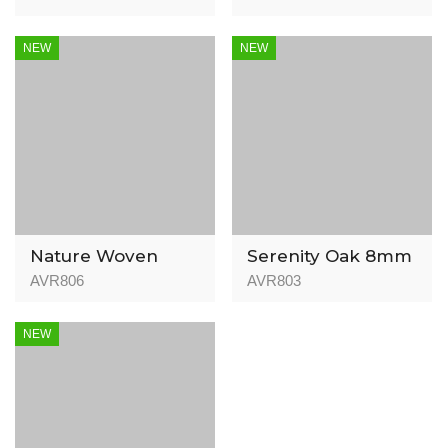
NEW
NEW
Nature Woven
Serenity Oak 8mm
8mm
AVR806
AVR803
NEW