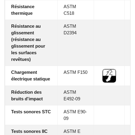
Résistance
ASTM
thermique
C518
Résistance au
ASTM
D
glissement
D2394
≥ 
(résistance au
W
glissement pour
≥ 
les surfaces
revêtues)
Chargement
ASTM F150
≤ 
électrique statique
Réduction des
ASTM
II
bruits d'impact
E492-09
Tests sonores STC
ASTM E90-
S
09
Tests sonores IIC
ASTM E
II