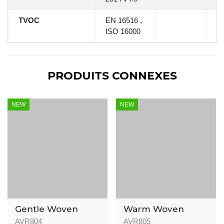
TVOC
EN 16516 ,
A
ISO 16000
PRODUITS CONNEXES
NEW
NEW
Gentle Woven
Warm Woven
8mm
8mm
AVR804
AVR805