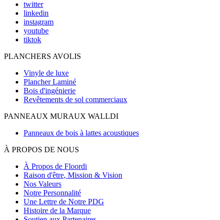
twitter
linkedin
instagram
youtube
tiktok
PLANCHERS AVOLIS
Vinyle de luxe
Plancher Laminé
Bois d'ingénierie
Revêtements de sol commerciaux
PANNEAUX MURAUX WALLDI
Panneaux de bois à lattes acoustiques
À PROPOS DE NOUS
À Propos de Floordi
Raison d'être, Mission & Vision
Nos Valeurs
Notre Personnalité
Une Lettre de Notre PDG
Histoire de la Marque
Soutien aux Partenaires