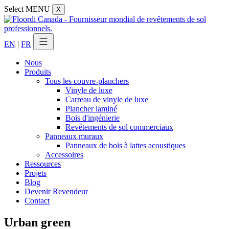
Select MENU
X
EN
|
FR
Nous
Produits
Tous les couvre-planchers
Vinyle de luxe
Carreau de vinyle de luxe
Plancher laminé
Bois d'ingénierie
Revêtements de sol commerciaux
Panneaux muraux
Panneaux de bois à lattes acoustiques
Accessoires
Ressources
Projets
Blog
Devenir Revendeur
Contact
Urban green