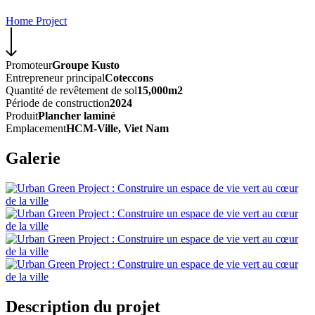
Home
Project
Promoteur
Groupe Kusto
Entrepreneur principal
Coteccons
Quantité de revêtement de sol
15,000m2
Période de construction
2024
Produit
Plancher laminé
Emplacement
HCM-Ville, Viet Nam
Galerie
Description du projet