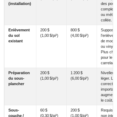
(installation)
des pose
complex
ou métho
collée.
Enlèvement
200 $
800 $
Suppose
du sol
(1,00 $/pi²)
(4,00 $/pi²)
l’enlèvem
existant
de moque
ou vinyle.
Plus cher
pour le
carrelage
Préparation
200 $
1 200 $
Nivellem
du sous-
(1,00 $/pi²)
(6,00 $/pi²)
léger. Le
plancher
correctio
importan
augmente
le coût.
Sous-
60 $
200 $
Requise 
couche /
(0,30 $/pi²)
(1,00 $/pi²)
non intég