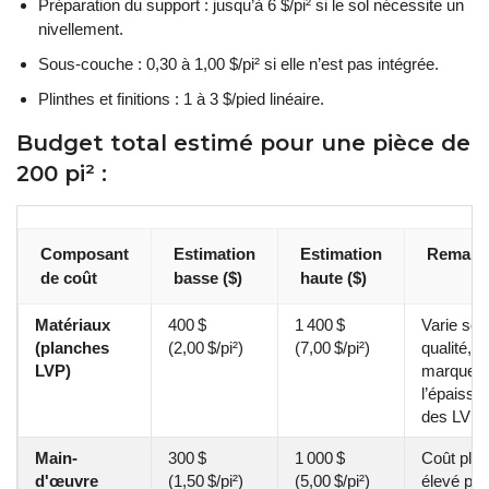
Préparation du support : jusqu’à 6 $/pi² si le sol nécessite un
nivellement.
Sous-couche : 0,30 à 1,00 $/pi² si elle n’est pas intégrée.
Plinthes et finitions : 1 à 3 $/pied linéaire.
Budget total estimé pour une pièce de
200 pi² :
Composant
Estimation
Estimation
Remarq
de coût
basse ($)
haute ($)
Matériaux
400 $
1 400 $
Varie sel
(planches
(2,00 $/pi²)
(7,00 $/pi²)
qualité, la
LVP)
marque e
l’épaisse
des LVP.
Main-
300 $
1 000 $
Coût plus
d'œuvre
(1,50 $/pi²)
(5,00 $/pi²)
élevé pou