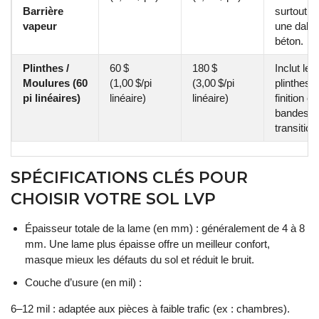
Barrière
surtout s
vapeur
une dalle
béton.
Plinthes /
60 $
180 $
Inclut les
Moulures (60
(1,00 $/pi
(3,00 $/pi
plinthes 
pi linéaires)
linéaire)
linéaire)
finition et
bandes d
transition
SPÉCIFICATIONS CLÉS POUR
CHOISIR VOTRE SOL LVP
Épaisseur totale de la lame (en mm) : généralement de 4 à 8
mm. Une lame plus épaisse offre un meilleur confort,
masque mieux les défauts du sol et réduit le bruit.
Couche d’usure (en mil) :
6–12 mil : adaptée aux pièces à faible trafic (ex : chambres).